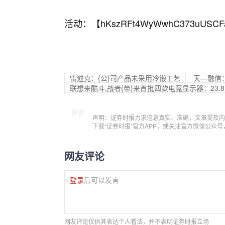
活动：【
hKszRFt4WyWwhC373uUSCF
雷迪克：{公}司产品未采用冷锻工艺
天—融信
联想来酷斗,战者{带}来首批四款电竞显示器：23.8~
声明：证券时报力求信息真实、准确，文章提及内
下载“证券时报”官方APP，或关注官方微信公众
网友评论
登录
后可以发言
网友评论仅供其表达个人看法，并不表明证券时报立场