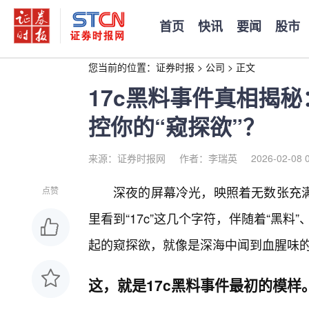
首页
快讯
要闻
股市
您当前的位置：
证券时报
>
公司
>
正文
17c黑料事件真相揭
控你的“窥探欲”？
来源：证券时报网
作者：李瑞英
2026-02-08 
深夜的屏幕冷光，映照着无数张充
点赞
里看到“17c”这几个字符，伴随着“黑料
起的窥探欲，就像是深海中闻到血腥味的
这，就是17c黑料事件最初的模样