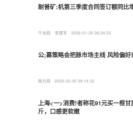
耐普矿:机第三季度合同签订额同比增长
千龙网
李建军
2026-01-25 06:24:32
公;募策略会把脉市场主线 风险偏
南方网
2026-02-05 09:14:32
上海<一>消费!者称花91元买一根甘
斤，口感更软嫩