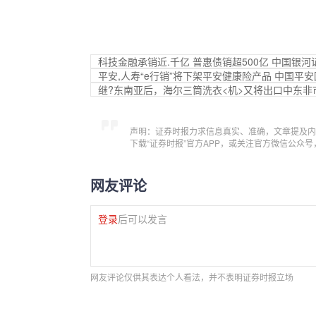
科技金融承销近.千亿 普惠债销超500亿 中国银河
平安,人寿“e行销”将下架平安健康险产品 中国平
继?东南亚后，海尔三筒洗衣<机>又将出口中东非
声明：证券时报力求信息真实、准确，文章提及内
下载“证券时报”官方APP，或关注官方微信公众
网友评论
登录
后可以发言
网友评论仅供其表达个人看法，并不表明证券时报立场