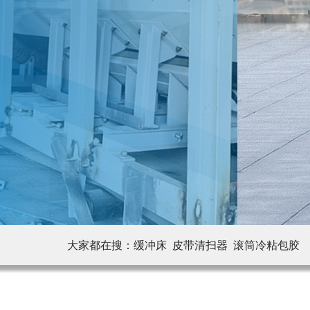
大家都在搜：
缓冲床 皮带清扫器
滚筒冷粘包胶