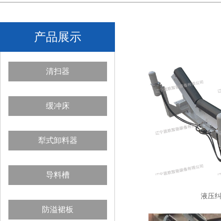
产品展示
清扫器
缓冲床
犁式卸料器
导料槽
液压
防溢裙板