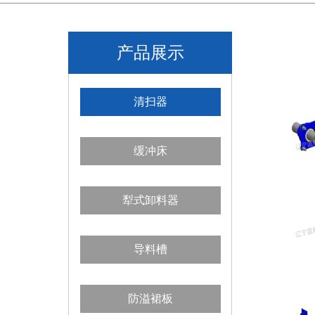
产品展示
清扫器
缓冲床
犁式卸料器
导料槽
防溢裙板