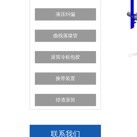
液压纠偏
曲线落煤管
滚筒冷粘包胶
换带装置
排渣滚筒
联系我们