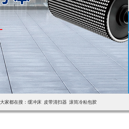
大家都在搜：
缓冲床 皮带清扫器
滚筒冷粘包胶