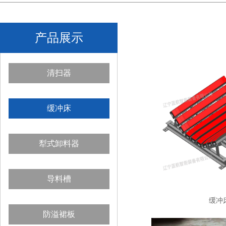
产品展示
清扫器
缓冲床
犁式卸料器
导料槽
缓冲
防溢裙板