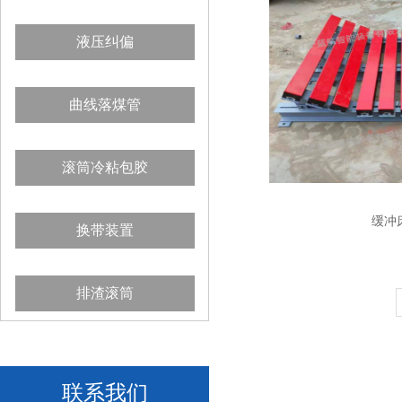
液压纠偏
曲线落煤管
滚筒冷粘包胶
缓冲
换带装置
排渣滚筒
联系我们