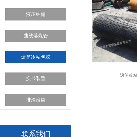
液压纠偏
曲线落煤管
滚筒冷粘包胶
滚筒冷
换带装置
排渣滚筒
联系我们