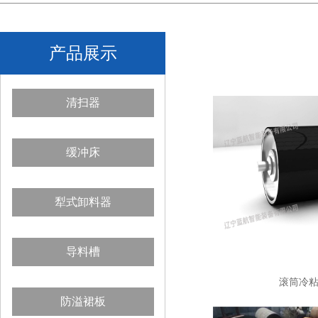
产品展示
清扫器
缓冲床
犁式卸料器
导料槽
滚筒冷
防溢裙板