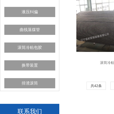
液压纠偏
曲线落煤管
滚筒冷粘包胶
滚筒冷
换带装置
排渣滚筒
共42条
联系我们