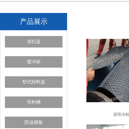
产品展示
清扫器
缓冲床
犁式卸料器
导料槽
滚筒冷
防溢裙板