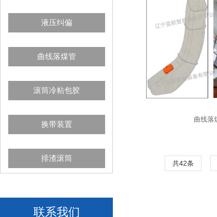
液压纠偏
曲线落煤管
滚筒冷粘包胶
曲线落
换带装置
排渣滚筒
共42条
联系我们