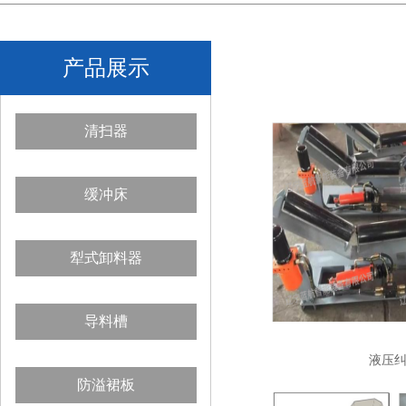
产品展示
清扫器
缓冲床
犁式卸料器
导料槽
液压
防溢裙板