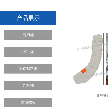
产品展示
清扫器
缓冲床
犁式卸料器
导料槽
曲线落
防溢裙板