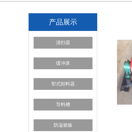
产品展示
清扫器
缓冲床
犁式卸料器
导料槽
防溢裙板