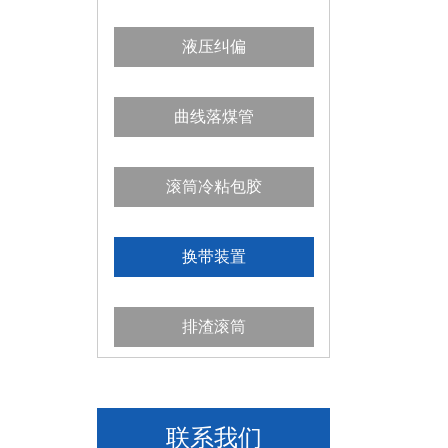
液压纠偏
曲线落煤管
滚筒冷粘包胶
换带装置
排渣滚筒
联系我们