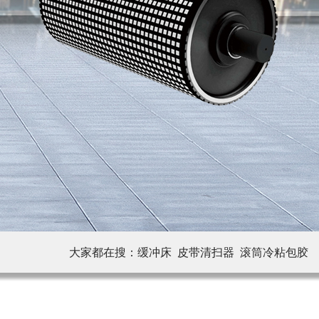
大家都在搜：
缓冲床 皮带清扫器
滚筒冷粘包胶