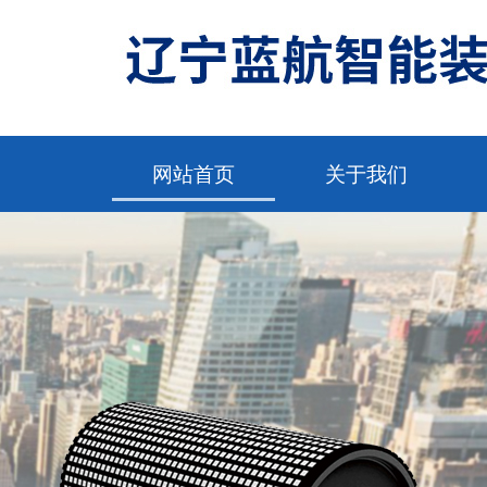
网站首页
关于我们