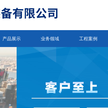
产品展示
业务领域
工程案例