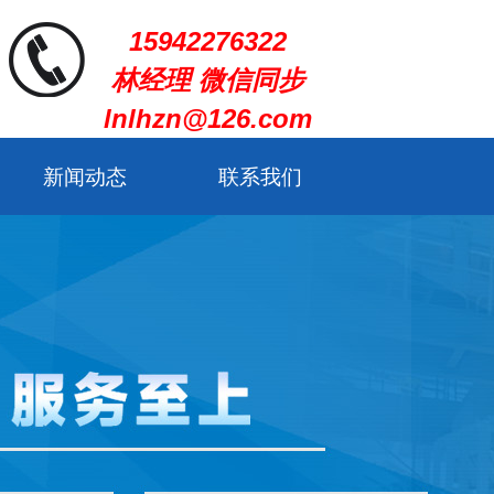
15942276322
林经理 微信同步
lnlhzn@126.com
新闻动态
联系我们